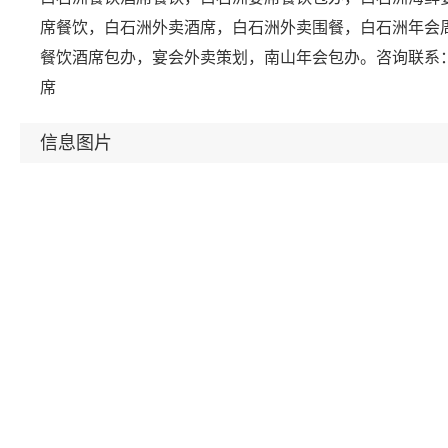
席餐饮，白石洲外卖酒席，白石洲外卖围餐，白石洲年会周
餐饮酒席包办，宴会外卖策划，南山年会包办。咨询联系：
席
信息图片