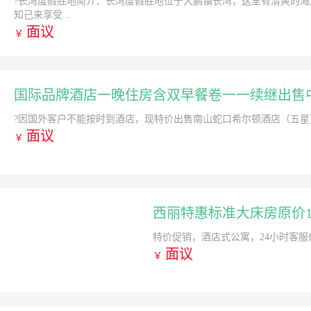
?长湾度假胜地简介：长湾度假胜地位于大鹏镇长湾，这里有清爽的
知己来享受...
面议
￥
国际品牌酒店一晚住房含双早餐卷一一续继出售
?因国外客户不能按时到酒店，现特价出售南山蛇口希尔顿酒店（五星）8-2
面议
￥
西丽特惠标准大床房原价15
特价促销，酒店式公寓，24小时客服
面议
￥