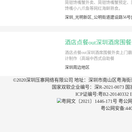
简钳馋嘴蟹外卖、简钳馋嘴蟹预定、
馋嘴小八爪鱼等网红海鲜熟食。
深圳_光明新区_公明街道建设路56号
酒店点餐out深圳酒席围
酒店点餐out深圳酒席围餐外卖上
计制作（高端中西式自助餐
深圳周边地区
©2020深圳压寨网络有限公司 地址：深圳市南山区粤海街
国家双软企业编号：深R-2021-0073 国
ICP证编号:粤B2-20140332
粤网文〔2021〕1446-171号
粤公网安
粤公网安备:4403