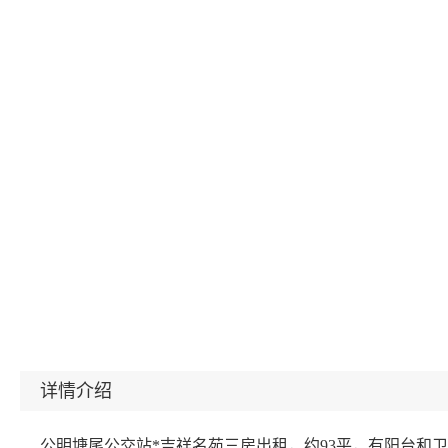
详情介绍
公明塘尾公交站*吉祥名苑三房出租，约93平，有阳台和