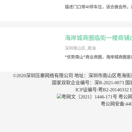
描述门口带40停车位，适合做会所
海岸城商圈临街一楼商铺
深圳南山区_南油
*优势南山*商业商圈，海岸城商圈
©2020深圳压寨网络有限公司 地址：深圳市南山区粤海街
国家双软企业编号：深R-2021-0073 国
ICP证编号:粤B2-20140332
粤网文〔2021〕1446-171号
粤公网安
粤公网安备:4403