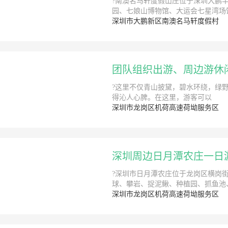
?南澳名马轩度假山庄位于深圳大鹏
园、七娘山博物馆、大运会七星湾场馆
深圳市大鹏新区南澳名马轩度假村
团队组织出游、周边游休
?这里不仅青山披黛，碧水环绕，绿野
得沁人心脾。在这里，游客可以
深圳市龙岗区机荷高速荷坳服务区
深圳周边日月潭农庄一日
?深圳市日月潭农庄位于龙岗区横岗
球、攀岩、捉泥鳅、种植园、抓鱼池、
深圳市龙岗区机荷高速荷坳服务区