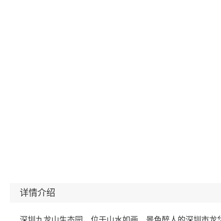
详情介绍
深圳九龙山生态园，位于山水如画、景色醉人的深圳市龙华新