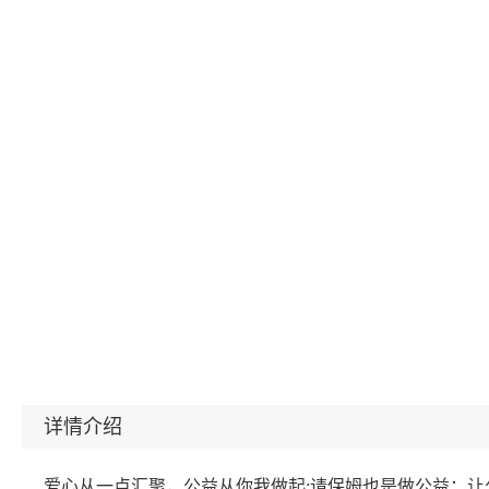
详情介绍
爱心从一点汇聚，公益从你我做起;请保姆也是做公益；