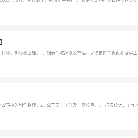
包括运送安排、邮件和固定的供给等等）2、负责公司的档案管理及各类文
司
、打印、排版和归档；2、报表的收编以及整理，以便更好的贯彻和落实工
办公表格的制作整理；2，公司员工工时及工资核算；3，报表统计；工作