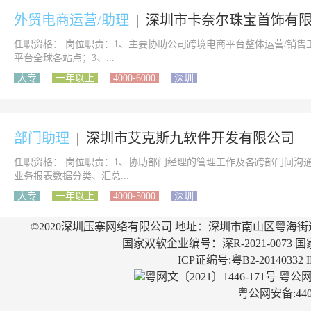
外贸电商运营/助理
|
深圳市卡奈尔珠宝首饰有
任职资格： 岗位职责：1、主要协助公司跨境电商平台整体运营/销
平台全球各站点；3、...
大专
一年以上
4000-6000
深圳
部门助理
|
深圳市艾克斯九软件开发有限公司
任职资格： 岗位职责：1、协助部门经理的管理工作及各跨部门间沟
业务报表数据分类、汇总...
大专
一年以上
4000-5000
深圳
©2020深圳压寨网络有限公司 地址：深圳市南山区粤海街
国家双软企业编号：深R-2021-0073 国
ICP证编号:粤B2-20140332
粤网文〔2021〕1446-171号
粤公网安
粤公网安备:4403