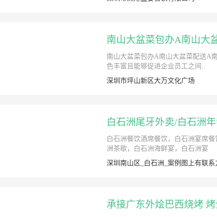
南山大盆菜包办A南山大
南山大盆菜包办A南山大盆菜配送A
色丰富且能够促进企业员工之间..
深圳市坪山新区大万文化广场
白石洲尾牙外卖/白石洲年
白石洲餐饮酒席餐饮，白石洲宴席餐
洲茶歇，白石洲海鲜宴，白石洲宴
深圳南山区_白石洲_案例图上有联
承接广东外烩巴西烧烤 烤