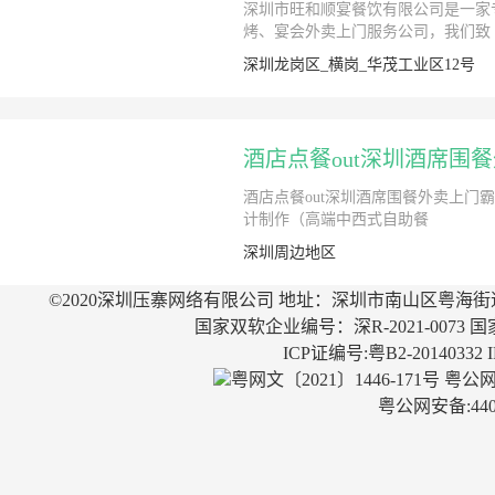
深圳市旺和顺宴餐饮有限公司是一家
烤、宴会外卖上门服务公司，我们致
深圳龙岗区_横岗_华茂工业区12号
酒店点餐out深圳酒席围
酒店点餐out深圳酒席围餐外卖上
计制作（高端中西式自助餐
深圳周边地区
©2020深圳压寨网络有限公司 地址：深圳市南山区粤海街
国家双软企业编号：深R-2021-0073 国
ICP证编号:粤B2-20140332
粤网文〔2021〕1446-171号
粤公网安
粤公网安备:4403