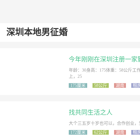
深圳本地男征婚
今年刚刚在深圳注册一家
年龄：30身高：175体重：58公
上，25
175厘米
58公斤
湖南
租
找共同生活之人
大个三五岁十岁也可以，合作创业，
172厘米
62公斤
湖南
租