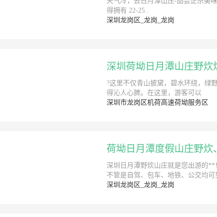
天气冷，去日月潭山庄-品尝正宗美味
得拥有 22-25..
深圳龙岗区_龙岗_龙岗
深圳荷坳日月潭山庄野炊
?这里不仅青山披黛，碧水环绕，绿野
得沁人心脾。在这里，游客可以
深圳市龙岗区机荷高速荷坳服务区
荷坳日月潭度假山庄野炊
深圳日月潭野炊山庄就是您出游的*
不管是自驾、包车、地铁、公交均可
深圳龙岗区_龙岗_龙岗