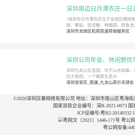
深圳周边日月潭农庄一日
?深圳市日月潭农庄位于龙岗区横岗
球、攀岩、捉泥鳅、种植园、抓鱼池、
深圳市龙岗区机荷高速荷坳服务区
深圳公司年会、休闲野炊
深圳九龙山生态园，位于山水如画、景
的大氧吧，一个被原生态36
深圳宝安区_观澜_九龙山高尔夫球会
©2020深圳压寨网络有限公司 地址：深圳市南山区粤海街
国家双软企业编号：深R-2021-0073 国
ICP证编号:粤B2-20140332
粤网文〔2021〕1446-171号
粤公网安
粤公网安备:4403